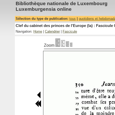
Bibliothèque nationale de Luxembourg
Luxemburgensia online
Sélection du type de publication:
tous
|
quotidiens et hebdomad
Clef du cabinet des princes de l'Europe (la) : Fascicule 
Navigation:
Home
|
Calendrier
|
Fascicule
Zoom