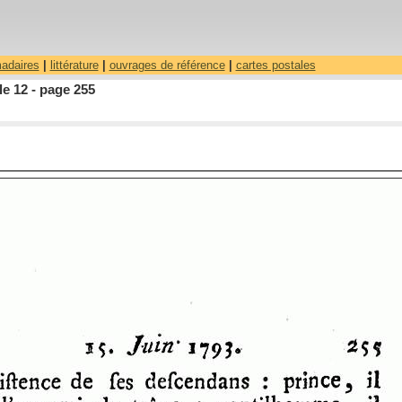
madaires
|
littérature
|
ouvrages de référence
|
cartes postales
le 12 - page 255