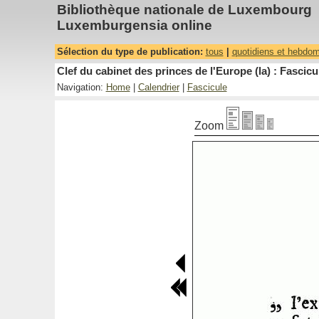
Bibliothèque nationale de Luxembourg
Luxemburgensia online
Sélection du type de publication:
tous
|
quotidiens et hebdo
Clef du cabinet des princes de l'Europe (la) : Fascicu
Navigation:
Home
|
Calendrier
|
Fascicule
Zoom