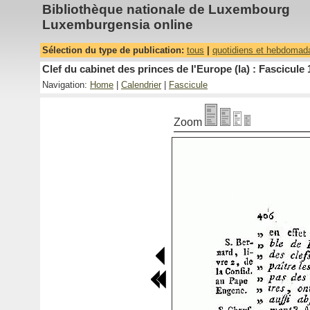
Bibliothèque nationale de Luxembourg
Luxemburgensia online
Sélection du type de publication:
tous
|
quotidiens et hebdomad
Clef du cabinet des princes de l'Europe (la) : Fascicule 
Navigation:
Home
|
Calendrier
|
Fascicule
Zoom