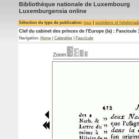
Bibliothèque nationale de Luxembourg
Luxemburgensia online
Sélection du type de publication:
tous
|
quotidiens et hebdomad
Clef du cabinet des princes de l'Europe (la) : Fascicule 
Navigation:
Home
|
Calendrier
|
Fascicule
Zoom