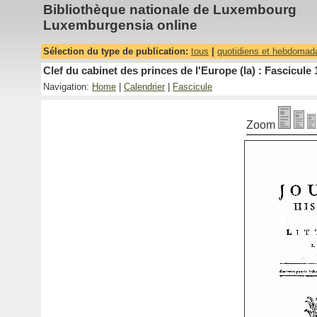
Bibliothèque nationale de Luxembourg
Luxemburgensia online
Sélection du type de publication:
tous
|
quotidiens et hebdomad
Clef du cabinet des princes de l'Europe (la) : Fascicule 
Navigation:
Home
|
Calendrier
|
Fascicule
Zoom