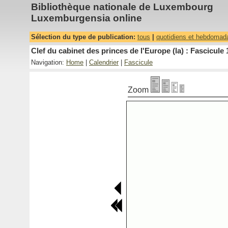
Bibliothèque nationale de Luxembourg
Luxemburgensia online
Sélection du type de publication:
tous
|
quotidiens et hebdomad
Clef du cabinet des princes de l'Europe (la) : Fascicule 
Navigation:
Home
|
Calendrier
|
Fascicule
Zoom