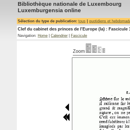
Bibliothèque nationale de Luxembourg
Luxemburgensia online
Sélection du type de publication:
tous
|
quotidiens et hebdomad
Clef du cabinet des princes de l'Europe (la) : Fascicule 
Navigation:
Home
|
Calendrier
|
Fascicule
Zoom