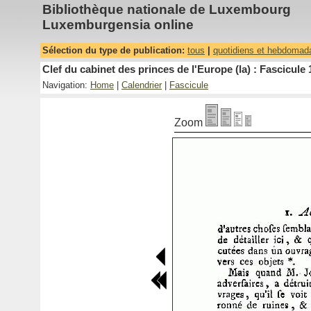
Bibliothèque nationale de Luxembourg
Luxemburgensia online
Sélection du type de publication:
tous
|
quotidiens et hebdomad
Clef du cabinet des princes de l'Europe (la) : Fascicule 
Navigation:
Home
|
Calendrier
|
Fascicule
Zoom