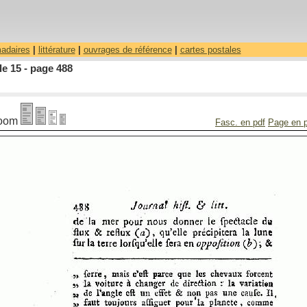
madaires
|
littérature
|
ouvrages de référence
|
cartes postales
le 15 - page 488
oom
Fasc. en pdf
Page en 