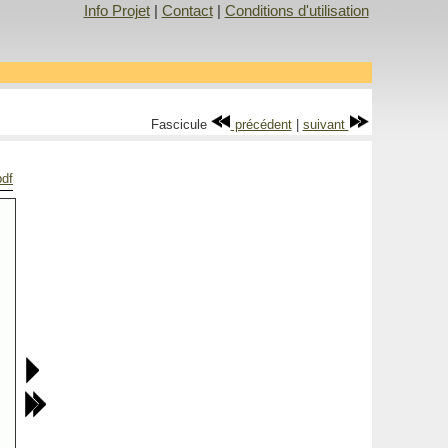
Info Projet
|
Contact
|
Conditions d'utilisation
Fascicule
précédent
|
suivant
pdf