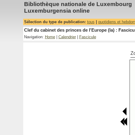
Bibliothèque nationale de Luxembourg
Luxemburgensia online
Sélection du type de publication:
tous
|
quotidiens et hebdo
Clef du cabinet des princes de l'Europe (la) : Fascicu
Navigation:
Home
|
Calendrier
|
Fascicule
Z