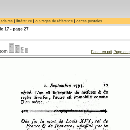
madaires
|
littérature
|
ouvrages de référence
|
cartes postales
le 17 - page 27
oom
Fasc. en pdf
Page en 