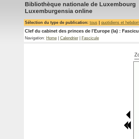
Bibliothèque nationale de Luxembourg
Luxemburgensia online
Sélection du type de publication:
tous
|
quotidiens et hebdo
Clef du cabinet des princes de l'Europe (la) : Fascicu
Navigation:
Home
|
Calendrier
|
Fascicule
Z