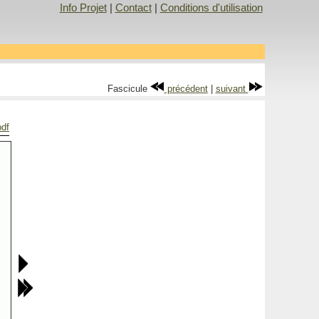
Info Projet
|
Contact
|
Conditions d'utilisation
Fascicule
précédent
|
suivant
pdf