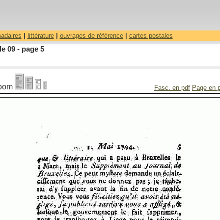
madaires
|
littérature
|
ouvrages de référence
|
cartes postales
le 09 - page 5
oom
Fasc. en pdf
Page en 