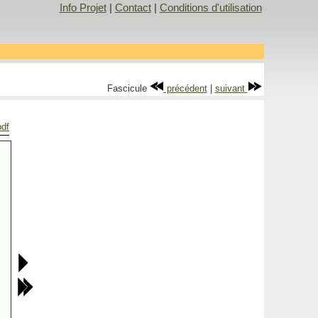
Info Projet
|
Contact
|
Conditions d'utilisation
Fascicule
précédent
|
suivant
pdf