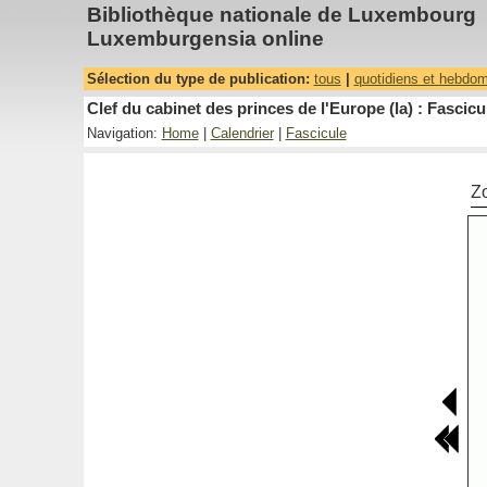
Bibliothèque nationale de Luxembourg
Luxemburgensia online
Sélection du type de publication:
tous
|
quotidiens et hebdo
Clef du cabinet des princes de l'Europe (la) : Fascicu
Navigation:
Home
|
Calendrier
|
Fascicule
Z