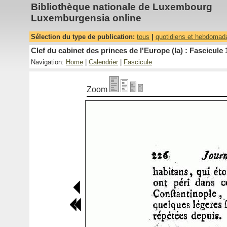
Bibliothèque nationale de Luxembourg
Luxemburgensia online
Sélection du type de publication:
tous
|
quotidiens et hebdomad
Clef du cabinet des princes de l'Europe (la) : Fascicule 
Navigation:
Home
|
Calendrier
|
Fascicule
Zoom