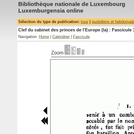
Bibliothèque nationale de Luxembourg
Luxemburgensia online
Sélection du type de publication:
tous
|
quotidiens et hebdomad
Clef du cabinet des princes de l'Europe (la) : Fascicule 
Navigation:
Home
|
Calendrier
|
Fascicule
Zoom