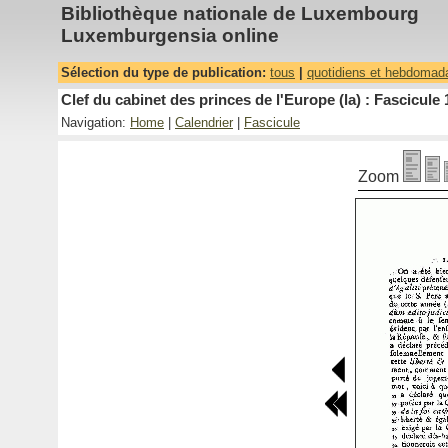
Bibliothèque nationale de Luxembourg
Luxemburgensia online
Sélection du type de publication:
tous
|
quotidiens et hebdomad
Clef du cabinet des princes de l'Europe (la) : Fascicule 
Navigation:
Home
|
Calendrier
|
Fascicule
Zoom