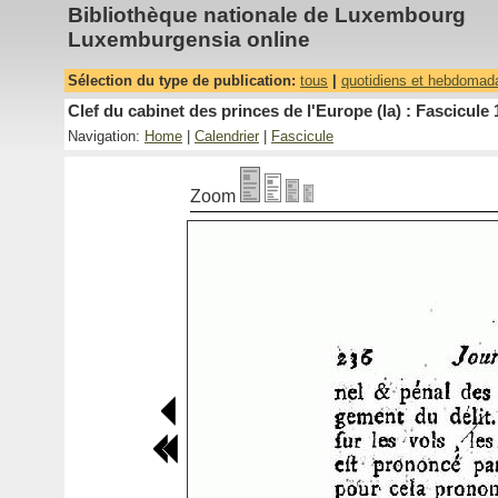
Bibliothèque nationale de Luxembourg
Luxemburgensia online
Sélection du type de publication:
tous
|
quotidiens et hebdomad
Clef du cabinet des princes de l'Europe (la) : Fascicule 
Navigation:
Home
|
Calendrier
|
Fascicule
Zoom