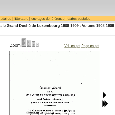
madaires
|
littérature
|
ouvrages de référence
|
cartes postales
dans le Grand Duché de Luxembourg 1908-1909 : Volume 1908-1909 
Zoom
Vol. en pdf
Page en pdf