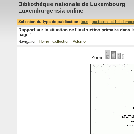
Bibliothèque nationale de Luxembourg
Luxemburgensia online
Sélection du type de publication:
tous
|
quotidiens et hebdomad
Rapport sur la situation de l'instruction primaire dan
page 1
Navigation:
Home
|
Collection
|
Volume
Zoom