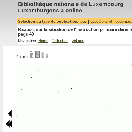
Bibliothèque nationale de Luxembourg
Luxemburgensia online
Sélection du type de publication:
tous
|
quotidiens et hebdomad
Rapport sur la situation de l'instruction primaire dan
page 49
Navigation:
Home
|
Collection
|
Volume
Zoom