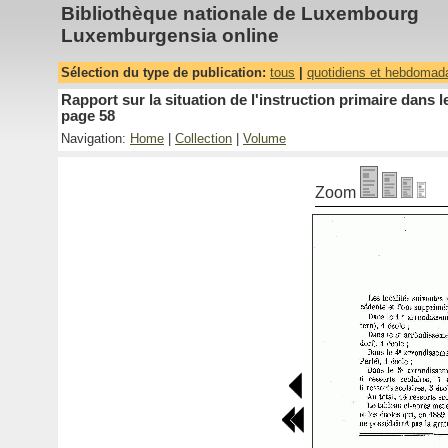
Bibliothèque nationale de Luxembourg
Luxemburgensia online
Sélection du type de publication:
tous
|
quotidiens et hebdomad
Rapport sur la situation de l'instruction primaire dan
page 58
Navigation:
Home
|
Collection
|
Volume
Zoom