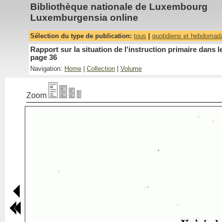
Bibliothèque nationale de Luxembourg
Luxemburgensia online
Sélection du type de publication:
tous
|
quotidiens et hebdomad
Rapport sur la situation de l'instruction primaire dan
page 36
Navigation:
Home
|
Collection
|
Volume
Zoom