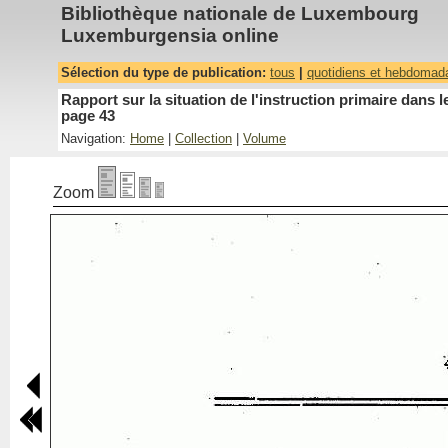
Bibliothèque nationale de Luxembourg
Luxemburgensia online
Sélection du type de publication:
tous
|
quotidiens et hebdomad
Rapport sur la situation de l'instruction primaire dan
page 43
Navigation:
Home
|
Collection
|
Volume
Zoom