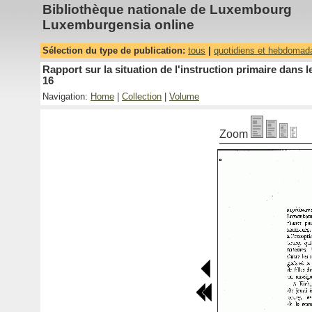
Bibliothèque nationale de Luxembourg
Luxemburgensia online
Sélection du type de publication:
tous
|
quotidiens et hebdomad
Rapport sur la situation de l'instruction primaire dan
16
Navigation:
Home
|
Collection
|
Volume
Zoom