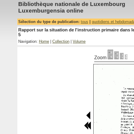
Bibliothèque nationale de Luxembourg
Luxemburgensia online
Sélection du type de publication:
tous
|
quotidiens et hebdomad
Rapport sur la situation de l'instruction primaire dan
5
Navigation:
Home
|
Collection
|
Volume
Zoom