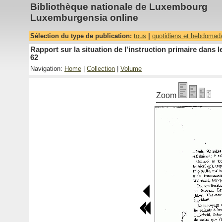
Bibliothèque nationale de Luxembourg
Luxemburgensia online
Sélection du type de publication:
tous
|
quotidiens et hebdomad
Rapport sur la situation de l'instruction primaire dan
62
Navigation:
Home
|
Collection
|
Volume
Zoom