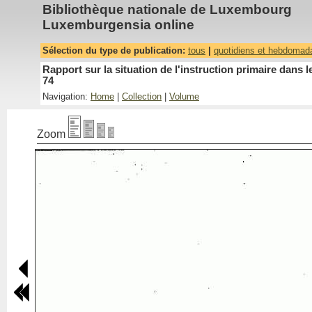
Bibliothèque nationale de Luxembourg
Luxemburgensia online
Sélection du type de publication:
tous
|
quotidiens et hebdomad
Rapport sur la situation de l'instruction primaire dan
74
Navigation:
Home
|
Collection
|
Volume
Zoom