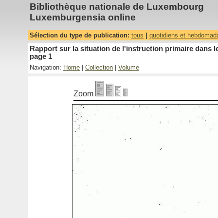
Bibliothèque nationale de Luxembourg
Luxemburgensia online
Sélection du type de publication:
tous
|
quotidiens et hebdomad
Rapport sur la situation de l'instruction primaire dan
page 1
Navigation:
Home
|
Collection
|
Volume
Zoom