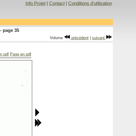
Info Projet
|
Contact
|
Conditions d'utilisation
- page 35
Volume
précédent
|
suivant
en pdf
Page en pdf