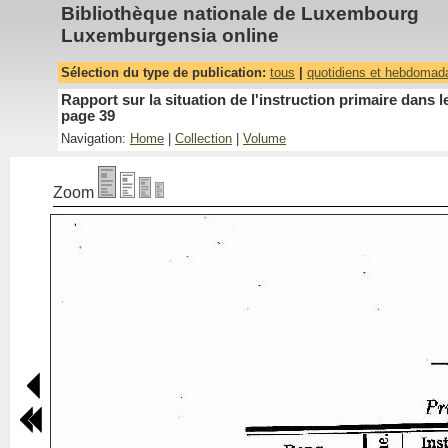
Bibliothèque nationale de Luxembourg
Luxemburgensia online
Sélection du type de publication:
tous
|
quotidiens et hebdomad
Rapport sur la situation de l'instruction primaire dan
page 39
Navigation:
Home
|
Collection
|
Volume
Zoom