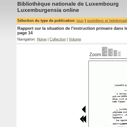
Bibliothèque nationale de Luxembourg
Luxemburgensia online
Sélection du type de publication:
tous
|
quotidiens et hebdomad
Rapport sur la situation de l'instruction primaire dan
page 14
Navigation:
Home
|
Collection
|
Volume
Zoom