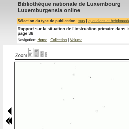
Bibliothèque nationale de Luxembourg
Luxemburgensia online
Sélection du type de publication:
tous
|
quotidiens et hebdomad
Rapport sur la situation de l'instruction primaire dan
page 36
Navigation:
Home
|
Collection
|
Volume
Zoom