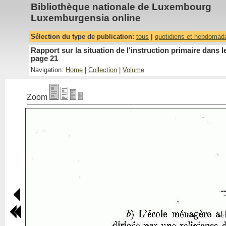
Bibliothèque nationale de Luxembourg
Luxemburgensia online
Sélection du type de publication:
tous
|
quotidiens et hebdomad
Rapport sur la situation de l'instruction primaire dan
page 21
Navigation:
Home
|
Collection
|
Volume
Zoom