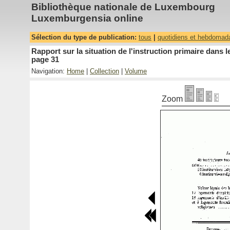
Bibliothèque nationale de Luxembourg
Luxemburgensia online
Sélection du type de publication:
tous
|
quotidiens et hebdomad
Rapport sur la situation de l'instruction primaire dan
page 31
Navigation:
Home
|
Collection
|
Volume
Zoom