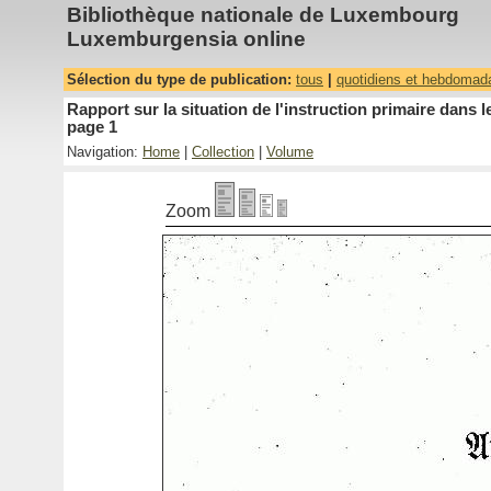
Bibliothèque nationale de Luxembourg
Luxemburgensia online
Sélection du type de publication:
tous
|
quotidiens et hebdomad
Rapport sur la situation de l'instruction primaire dan
page 1
Navigation:
Home
|
Collection
|
Volume
Zoom