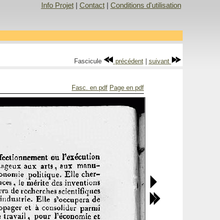
Info Projet
|
Contact
|
Conditions d'utilisation
Fascicule
précédent
|
suivant
Fasc. en pdf
Page en pdf