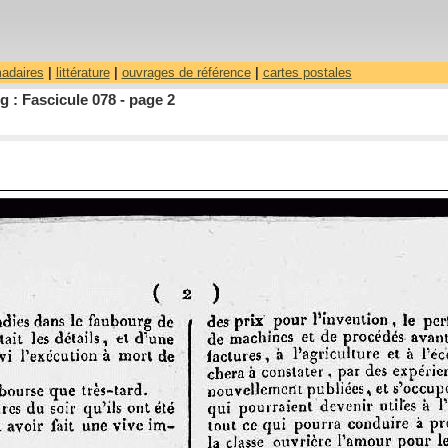
madaires
|
littérature
|
ouvrages de référence
|
cartes postales
 : Fascicule 078 - page 2