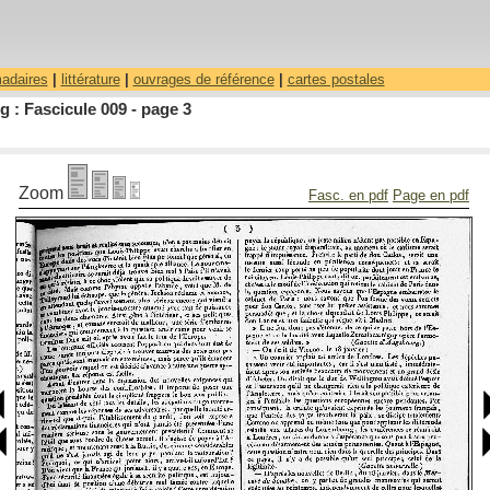
madaires
|
littérature
|
ouvrages de référence
|
cartes postales
 : Fascicule 009 - page 3
Zoom
Fasc. en pdf
Page en pdf