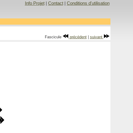
Info Projet
|
Contact
|
Conditions d'utilisation
Fascicule
précédent
|
suivant