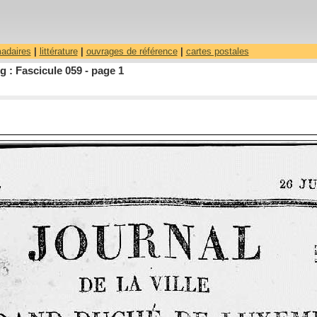
madaires
|
littérature
|
ouvrages de référence
|
cartes postales
 : Fascicule 059 - page 1