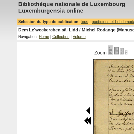
Bibliothèque nationale de Luxembourg
Luxemburgensia online
Sélection du type de publication:
tous
|
quotidiens et hebdomad
Dem Le'weckerchen säi Lidd / Michel Rodange (Manuscr
Navigation:
Home
|
Collection
|
Volume
Zoom