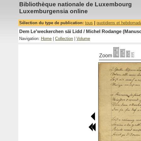
Bibliothèque nationale de Luxembourg
Luxemburgensia online
Sélection du type de publication:
tous
|
quotidiens et hebdomad
Dem Le'weckerchen säi Lidd / Michel Rodange (Manuscr
Navigation:
Home
|
Collection
|
Volume
Zoom