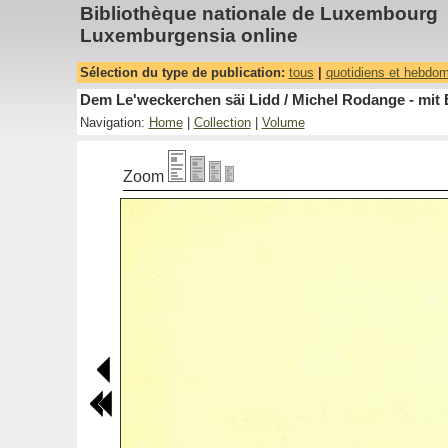
Bibliothèque nationale de Luxembourg
Luxemburgensia online
Sélection du type de publication:
tous
|
quotidiens et hebdo
Dem Le'weckerchen säi Lidd / Michel Rodange - mit 
Navigation:
Home
|
Collection
|
Volume
Zoom