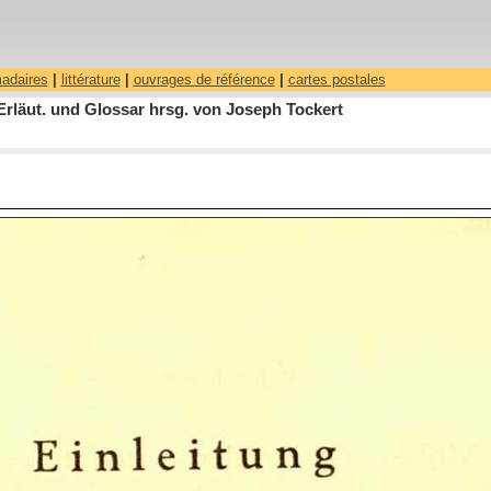
madaires
|
littérature
|
ouvrages de référence
|
cartes postales
Erläut. und Glossar hrsg. von Joseph Tockert