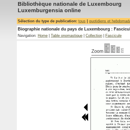
Bibliothèque nationale de Luxembourg
Luxemburgensia online
Sélection du type de publication:
tous
|
quotidiens et hebdomad
Biographie nationale du pays de Luxembourg : Fascicul
Navigation:
Home
|
Table onomastique
|
Collection
|
Fascicule
Zoom