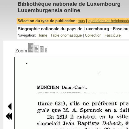
Bibliothèque nationale de Luxembourg
Luxemburgensia online
Sélection du type de publication:
tous
|
quotidiens et hebdomad
Biographie nationale du pays de Luxembourg : Fascicul
Navigation:
Home
|
Table onomastique
|
Collection
|
Fascicule
Zoom