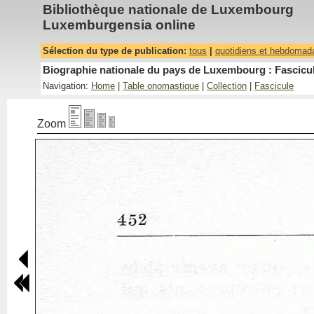
Bibliothèque nationale de Luxembourg
Luxemburgensia online
Sélection du type de publication:
tous
|
quotidiens et hebdomad
Biographie nationale du pays de Luxembourg : Fascicul
Navigation:
Home
|
Table onomastique
|
Collection
|
Fascicule
Zoom