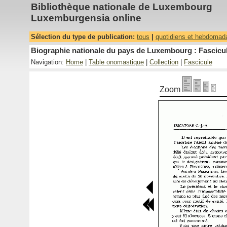
Bibliothèque nationale de Luxembourg
Luxemburgensia online
Sélection du type de publication:
tous
|
quotidiens et hebdomad
Biographie nationale du pays de Luxembourg : Fascicul
Navigation:
Home
|
Table onomastique
|
Collection
|
Fascicule
Zoom