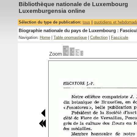
Bibliothèque nationale de Luxembourg
Luxemburgensia online
Sélection du type de publication:
tous
|
quotidiens et hebdomad
Biographie nationale du pays de Luxembourg : Fascicul
Navigation:
Home
|
Table onomastique
|
Collection
|
Fascicule
Zoom