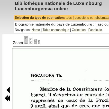
Bibliothèque nationale de Luxembourg
Luxemburgensia online
Sélection du type de publication:
tous
|
quotidiens et hebdomad
Biographie nationale du pays de Luxembourg : Fascicul
Navigation:
Home
|
Table onomastique
|
Collection
|
Fascicule
Zoom