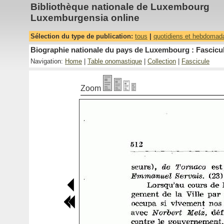
Bibliothèque nationale de Luxembourg
Luxemburgensia online
Sélection du type de publication:
tous
|
quotidiens et hebdomad
Biographie nationale du pays de Luxembourg : Fascicul
Navigation:
Home
|
Table onomastique
|
Collection
|
Fascicule
Zoom