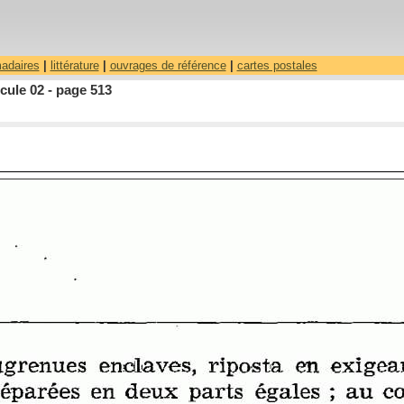
madaires
|
littérature
|
ouvrages de référence
|
cartes postales
cule 02 - page 513