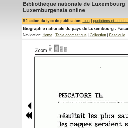
Bibliothèque nationale de Luxembourg
Luxemburgensia online
Sélection du type de publication:
tous
|
quotidiens et hebdo
Biographie nationale du pays de Luxembourg : Fasci
Navigation:
Home
|
Table onomastique
|
Collection
|
Fascicule
Zoom