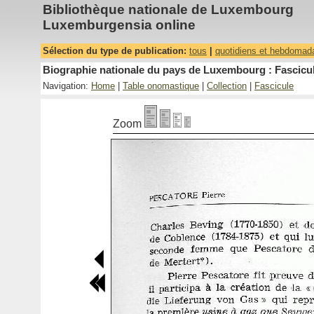
Bibliothèque nationale de Luxembourg
Luxemburgensia online
Sélection du type de publication:
tous
|
quotidiens et hebdomad
Biographie nationale du pays de Luxembourg : Fascicul
Navigation:
Home
|
Table onomastique
|
Collection
|
Fascicule
Zoom