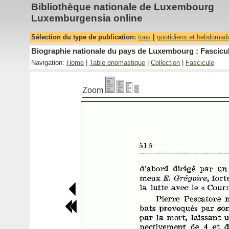
Bibliothèque nationale de Luxembourg
Luxemburgensia online
Sélection du type de publication:
tous
|
quotidiens et hebdomad
Biographie nationale du pays de Luxembourg : Fascicul
Navigation:
Home
|
Table onomastique
|
Collection
|
Fascicule
Zoom