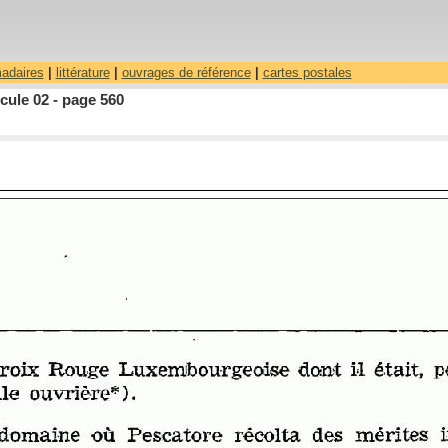
madaires
|
littérature
|
ouvrages de référence
|
cartes postales
cule 02 - page 560